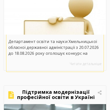
професійної освіти»
Департамент освіти та науки Хмельницької
обласної державної адміністрації з 20.07.2026
до 18.08.2026 року оголошує конкурс на
заміщення вакантної посади директора
Читати детальніше
Державного навчального закладу
«Ярмолинецький агропромисловий центр
професійної освіти»(32100, Хмельницька
область, Хмельницький район, селище
Ярмолинці, вул. Захисників України, 2). До
Підтримка модернізації
участі у конкурсі запрошуються особи, які
професійної освіти в Україні
вільно володіють державною мовою, мають
– 2026
вищу освіту другого рівня за […]