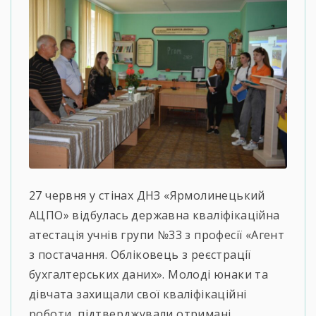
27 червня у стінах ДНЗ «Ярмолинецький
АЦПО» відбулась державна кваліфікаційна
атестація учнів групи №33 з професії «Агент
з постачання. Обліковець з реєстрації
бухгалтерських даних». Молоді юнаки та
дівчата захищали свої кваліфікаційні
роботи, підтверджували отримані