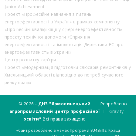
Junior Achievement
Проект «Професійне навчання з питань
енергоефективності в Україні» в рамках компоненту
«Професійні кваліфікації у сфері енергоефективності»
проєкту технічної допомоги «Сприяння
енергоефективності та імплентація Директиви ЄС про
енергоефективність в Україні»
Центр розвитку кар’єри
Проект «Модернізація підготовки слюсарів-ремонтників у
Хмельницькій області відповідно до потреб сучасного
ринку праці»
© 2026 -
ДНЗ "Ярмолинецький
Розроблено
агропромисловий центр професійної
IT-Gravity
освіти"
Всі права захищено
«Сайт розроблено в межах Програми EU4Skills: Кращі