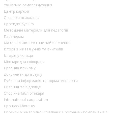
Учнівське самоврядування
Центр кар’єри
Сторінка психолога
Протидія булінгу
Методичні матеріали для педагогів
Партнерам
Матеріально-технічне забезпечення
Історії з життя учнів та вчителів
Історія училища
Міжнародна співпраця
Правила прийому
Документи до вступу
Публічна інформація та нормативні акти
Питання та відповіді
Сторінка бібліотекаря
International cooperation
Про нас/About us
Проєкти міжнародної співпраці: Програма «Компанія» від