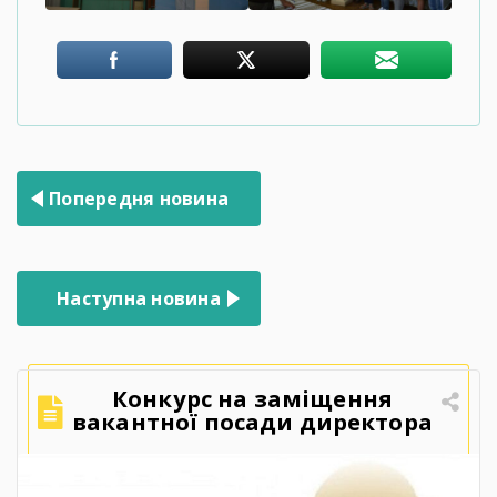
Навігація
Попередня новина
записів
Наступна новина
Конкурс на заміщення
вакантної посади директора
Державного навчального
закладу «Ярмолинецький
агропромисловий центр