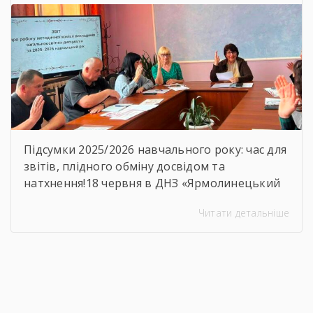
Підсумки 2025/2026 навчального року: час для
звітів, плідного обміну досвідом та
натхнення!18 червня в ДНЗ «Ярмолинецький
агропромисловий центр професійної освіти»
Читати детальніше
відбулося засідання методичної комісії
викладачів загальноосвітніх дисциплін на
якому було підсумовано результати роботи
комісії, навчально-методичної діяльності,
визначено пріоритетні напрями роботи на
наступний період.Голова методичної комісії