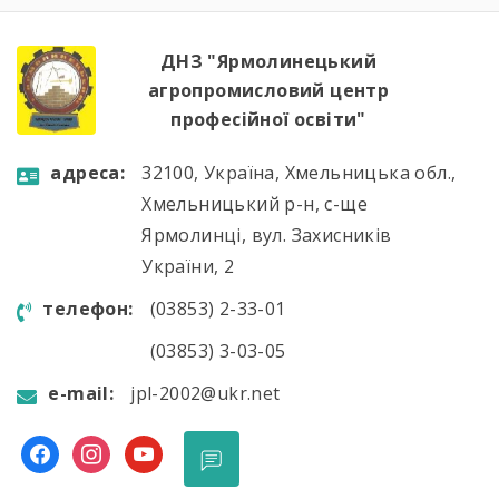
Алла Гончарук проаналізувала роботу комісії
за навчальний рік, акцентувала увагу […]
ДНЗ "Ярмолинецький
агропромисловий центр
професійної освіти"
aдресa:
32100, Україна, Хмельницька обл.,
Хмельницький р-н, с-ще
Ярмолинці, вул. Захисників
України, 2
телефон:
(03853) 2-33-01
(03853) 3-03-05
e-mail:
jpl-2002@ukr.net
facebook
instagram
youtube