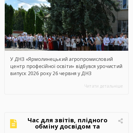
освіти відповідно до […]
У ДНЗ «Ярмолинецький агропромисловий
центр професійної освіти» відбувся урочистий
випуск 2026 року 26 червня у ДНЗ
«Ярмолинецький агропромисловий центр
Читати детальніше
професійної освіти» відбулися урочистості з
нагоди випуску здобувачів освіти 2026 року.
Цей день став особливим не лише для
випускників, а й для всього колективу
закладу, адже ще одна плеяда молодих,
Час для звітів, плідного
кваліфікованих фахівців вирушила у
обміну досвідом та
самостійне професійне […]
натхнення!