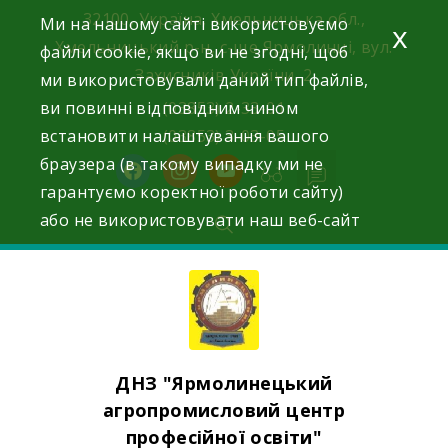
Skip
32100, Україна, Хмельницька обл.,
Ми на нашому сайті використовуємо
x
to
Хмельницький р-н, с-ще Ярмолинці, вул.
файли cookie, якщо ви не згодні, щоб
content
Захисників України, 2
ми використовували даний тип файлів,
ви повинні відповідним чином
(03853) 2-33-01
встановити налаштування вашого
(03853) 3-03-05
браузера (в такому випадку ми не
facebook
instagram
youtube
гарантуємо коректної роботи сайту)
або не використовувати наш веб-сайт
ДНЗ "Ярмолинецький
агропромисловий центр
професійної освіти"