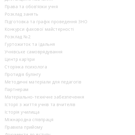
Права та обов’язки учня
Розклад занять
Підготовка та графік проведення ЗНО
Конкурси фахової майстерності
Розклад №2
Гуртожиток та їдальня
Учнівське самоврядування
Центр кар’єри
Сторінка психолога
Протидія булінгу
Методичні матеріали для педагогів
Партнерам
Матеріально-технічне забезпечення
Історії з життя учнів та вчителів
Історія училища
Міжнародна співпраця
Правила прийому
Документи до вступу