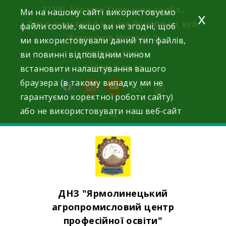
Skip
32100, Україна, Хмельницька обл.,
Ми на нашому сайті використовуємо
x
to
Хмельницький р-н, с-ще Ярмолинці, вул.
файли cookie, якщо ви не згодні, щоб
content
Захисників України, 2
ми використовували даний тип файлів,
ви повинні відповідним чином
(03853) 2-33-01
встановити налаштування вашого
(03853) 3-03-05
браузера (в такому випадку ми не
facebook
instagram
youtube
гарантуємо коректної роботи сайту)
або не використовувати наш веб-сайт
ДНЗ "Ярмолинецький
агропромисловий центр
професійної освіти"