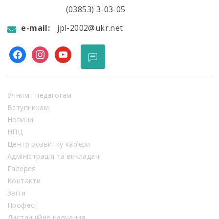
(03853) 3-03-05
e-mail:
jpl-2002@ukr.net
facebook
instagram
youtube
Учням і педагогам
Вступникам
Новини
НПЦ
Центр розвитку кар’єри
Адміністрація та викладачі
Галерея
Контакти
Звіти
Професії
Дистанційне навчання