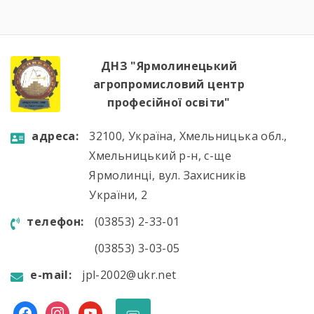
ДНЗ "Ярмолинецький
агропромисловий центр
професійної освіти"
aдресa:
32100, Україна, Хмельницька обл.,
Хмельницький р-н, с-ще
Ярмолинці, вул. Захисників
України, 2
телефон:
(03853) 2-33-01
(03853) 3-03-05
e-mail:
jpl-2002@ukr.net
facebook
instagram
youtube