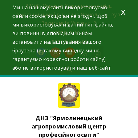
Skip
32100, Україна, Хмельницька обл.,
Ми на нашому сайті використовуємо
x
to
Хмельницький р-н, с-ще Ярмолинці, вул.
файли cookie, якщо ви не згодні, щоб
content
Захисників України, 2
ми використовували даний тип файлів,
ви повинні відповідним чином
(03853) 2-33-01
встановити налаштування вашого
(03853) 3-03-05
браузера (в такому випадку ми не
facebook
instagram
youtube
гарантуємо коректної роботи сайту)
або не використовувати наш веб-сайт
ДНЗ "Ярмолинецький
агропромисловий центр
професійної освіти"