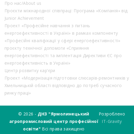
Про нас/About us
Проєкти міжнародної співпраці: Програма «Компанія» від
Junior Achievement
Проект «Професійне навчання з питань
енергоефективності в Україні» в рамках компоненту
«Професійні кваліфікації у сфері енергоефективності»
проєкту технічної допомоги «Сприяння
енергоефективності та імплентація Директиви ЄС про
енергоефективність в Україні»
Центр розвитку кар’єри
Проект «Модернізація підготовки слюсарів-ремонтників у
Хмельницькій області відповідно до потреб сучасного
ринку праці»
© 2026 -
ДНЗ "Ярмолинецький
Розроблено
агропромисловий центр професійної
IT-Gravity
освіти"
Всі права захищено