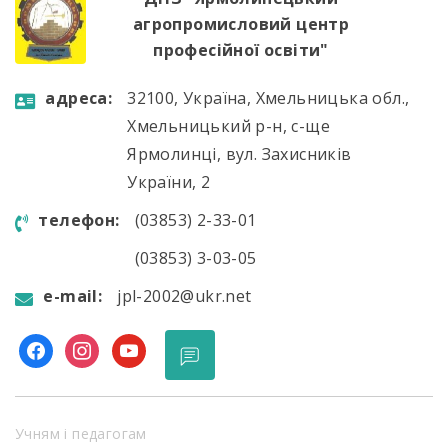
агропромисловий центр
професійної освіти"
aдресa:
32100, Україна, Хмельницька обл.,
Хмельницький р-н, с-ще
Ярмолинці, вул. Захисників
України, 2
телефон:
(03853) 2-33-01
(03853) 3-03-05
e-mail:
jpl-2002@ukr.net
facebook
instagram
youtube
Учням і педагогам