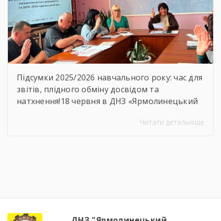
Підсумки 2025/2026 навчального року: час для
звітів, плідного обміну досвідом та
натхнення!18 червня в ДНЗ «Ярмолинецький
агропромисловий центр професійної освіти»
Читати детальніше
відбулося засідання методичної комісії
викладачів загальноосвітніх дисциплін на
якому було підсумовано результати роботи
комісії, навчально-методичної діяльності,
визначено пріоритетні напрями роботи на
наступний період.Голова методичної комісії
Алла Гончарук проаналізувала роботу комісії
за навчальний рік, акцентувала увагу […]
ДНЗ "Ярмолинецький