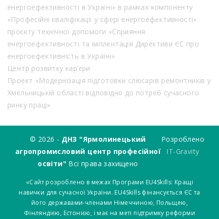
енергоефективності в Україні» в рамках компоненту
«Професійні кваліфікації у сфері енергоефективності»
проєкту технічної допомоги «Сприяння
енергоефективності та імплентація Директиви ЄС про
енергоефективність в Україні»
Центр розвитку кар’єри
Проект «Модернізація підготовки слюсарів-ремонтників у
Хмельницькій області відповідно до потреб сучасного
ринку праці»
© 2026 -
ДНЗ "Ярмолинецький
Розроблено
агропромисловий центр професійної
IT-Gravity
освіти"
Всі права захищено
«Сайт розроблено в межах Програми EU4Skills: Кращі
навички для сучасної України. EU4Skills фінансується ЄС та
його державами-членами Німеччиною, Польщею,
Фінляндією, Естонією, і має на меті підтримку реформи