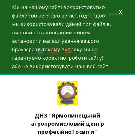
Skip
32100, Україна, Хмельницька обл.,
Ми на нашому сайті використовуємо
x
to
Хмельницький р-н, с-ще Ярмолинці, вул.
файли cookie, якщо ви не згодні, щоб
content
Захисників України, 2
ми використовували даний тип файлів,
ви повинні відповідним чином
(03853) 2-33-01
встановити налаштування вашого
(03853) 3-03-05
браузера (в такому випадку ми не
facebook
instagram
youtube
гарантуємо коректної роботи сайту)
або не використовувати наш веб-сайт
ДНЗ "Ярмолинецький
агропромисловий центр
професійної освіти"