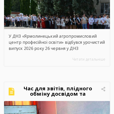
У ДНЗ «Ярмолинецький агропромисловий
центр професійної освіти» відбувся урочистий
випуск 2026 року 26 червня у ДНЗ
«Ярмолинецький агропромисловий центр
Читати детальніше
професійної освіти» відбулися урочистості з
нагоди випуску здобувачів освіти 2026 року.
Цей день став особливим не лише для
випускників, а й для всього колективу
закладу, адже ще одна плеяда молодих,
Час для звітів, плідного
кваліфікованих фахівців вирушила у
обміну досвідом та
самостійне професійне […]
натхнення!