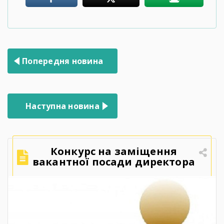
Навігація
Попередня новина
записів
Наступна новина
Конкурс на заміщення
вакантної посади директора
Державного навчального
закладу «Ярмолинецький
агропромисловий центр
професійної освіти»