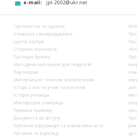
e-mail:
jpl-2002@ukr.net
Гуртожиток та їдальня
Inte
Учнівське самоврядування
Про
Центр кар’єри
Про
Сторінка психолога
«Ко
Протидія булінгу
Про
Методичні матеріали для педагогів
ене
Партнерам
ком
Матеріально-технічне забезпечення
ене
Історії з життя учнів та вчителів
доп
Історія училища
імп
Міжнародна співпраця
ене
Правила прийому
Цен
Документи до вступу
Про
Публічна інформація та нормативні акти
рем
Питання та відповіді
до 