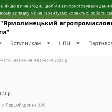
льницький
(03853) 2-33-01
e, якщо ви не згодні, щоб ми використовували даний
раїни, 2
(03853) 3-03-05
кому випадку ми не гарантуємо коректної роботи са
 "Ярмолинецький агропромислови
ти"
Вступникам
НПЦ
Партнер
очаток навчання 4 вересня 2023 р.
23 р.
р. Перший урок на 9.00.