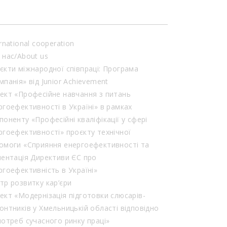
rnational cooperation
 нас/About us
єкти міжнародної співпраці: Програма
мпанія» від Junior Achievement
ект «Професійне навчання з питань
ргоефективності в Україні» в рамках
поненту «Професійні кваліфікації у сфері
ргоефективності» проєкту технічної
омоги «Сприяння енергоефективності та
лентація Директиви ЄС про
ргоефективність в Україні»
тр розвитку кар’єри
ект «Модернізація підготовки слюсарів-
онтників у Хмельницькій області відповідно
потреб сучасного ринку праці»