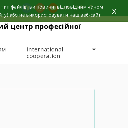
 тип файлів, ви повинні відповідним чином
facebook
instagram
youtube
x
йту) або не використовувати наш веб-сайт
й центр професійної
ам
International
cooperation