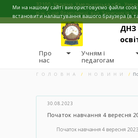
Skip
32100, Україна, Хмельницька обл., Хме
Ми на нашому сайті використовуємо файли cooki
to
р-н, с-ще Ярмолинці, вул. Захисників Ук
встановити налаштування вашого браузера (в та
content
ДНЗ
осві
Про
Учням і
нас
педагогам
ГОЛОВНА
НОВИНИ
П
30.08.2023
Початок навчання 4 вересня 20
Початок навчання 4 вересня 2023 