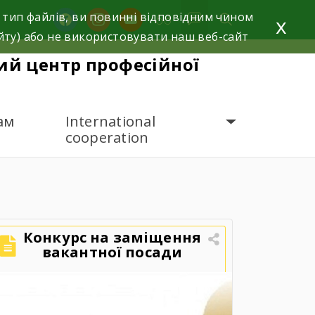
 тип файлів, ви повинні відповідним чином
facebook
instagram
youtube
x
йту) або не використовувати наш веб-сайт
й центр професійної
ам
International
cooperation
Конкурс на заміщення
вакантної посади
директора
Державного
навчального закладу
«Ярмолинецький