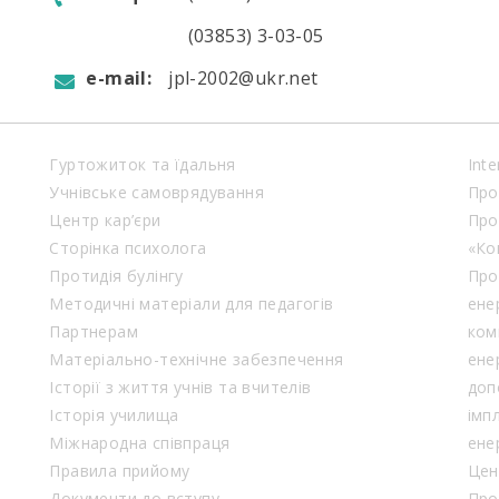
(03853) 3-03-05
e-mail:
jpl-2002@ukr.net
Гуртожиток та їдальня
Inte
Учнівське самоврядування
Про
Центр кар’єри
Про
Сторінка психолога
«Ко
Протидія булінгу
Про
Методичні матеріали для педагогів
ене
Партнерам
ком
Матеріально-технічне забезпечення
ене
Історії з життя учнів та вчителів
доп
Історія училища
імп
Міжнародна співпраця
ене
Правила прийому
Цен
Документи до вступу
Про