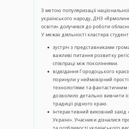
З метою популяризації національної 
українського народу, ДНЗ «Ярмоли
освіти» долучився до роботи обласн
У межах діяльності кластера студент
зустріч з представниками грома
важливі питання розвитку регіо
співпраці між поколіннями.
відвідання Городоцького крає
поринули у неймовірний простір
технологіями та фантастичним 
дозволило детально вивчити іс
традиції рідного краю.
інтерактивний виховний захід «
Україні». Учасники дізналися пр
та особливості українського ве