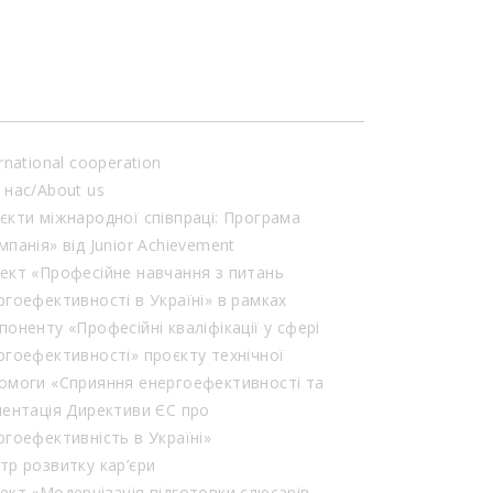
акцентувала увагу […]
rnational cooperation
 нас/About us
єкти міжнародної співпраці: Програма
мпанія» від Junior Achievement
ект «Професійне навчання з питань
ргоефективності в Україні» в рамках
поненту «Професійні кваліфікації у сфері
ргоефективності» проєкту технічної
омоги «Сприяння енергоефективності та
лентація Директиви ЄС про
ргоефективність в Україні»
тр розвитку кар’єри
ект «Модернізація підготовки слюсарів-