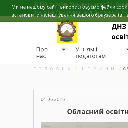
Skip
32100, Україна, Хмельницька обл., Хме
Ми на нашому сайті використовуємо файли cooki
to
р-н, с-ще Ярмолинці, вул. Захисників Ук
встановити налаштування вашого браузера (в та
content
ДНЗ
осві
Про
Учням і
нас
педагогам
ГОЛОВНА
НОВИНИ
О
04.06.2026
Обласний освіт