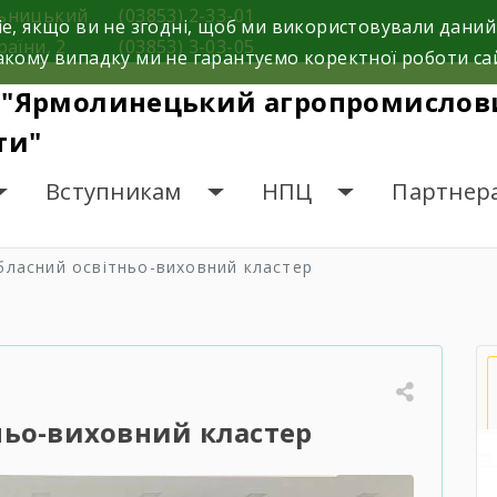
льницький
(03853) 2-33-01
e, якщо ви не згодні, щоб ми використовували даний
раїни, 2
(03853) 3-03-05
кому випадку ми не гарантуємо коректної роботи са
 "Ярмолинецький агропромислови
ти"
Вступникам
НПЦ
Партнер
бласний освітньо-виховний кластер
ньо-виховний кластер