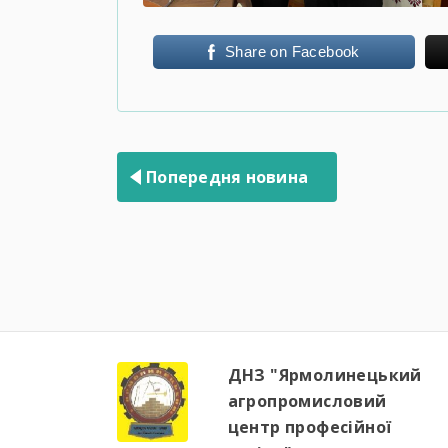
Share on Facebook
Навігація
записів
Попередня новина
ДНЗ "Ярмолинецький
агропромисловий
центр професійної