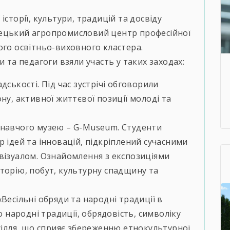
історії, культури, традицій та досвіду
нецький агропромисловий центр професійної
ого освітньо-виховного кластера.
и та педагоги взяли участь у таких заходах:
дськості. Під час зустрічі обговорили
ну, активної життєвої позиції молоді та
знавчого музею – G-Museum. Студенти
 ідей та інновацій, підкріплений сучасними
візуалом. Ознайомлення з експозиціями
торію, побут, культурну спадщину та
Весільні обряди та народні традиції в
о народні традиції, обрядовість, символіку
сілля, що сприяє збереженню етнокультурної