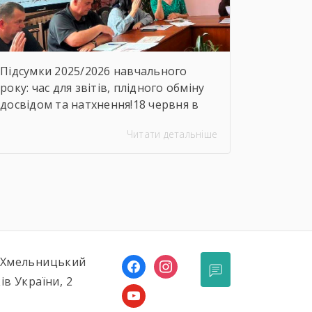
Підсумки 2025/2026 навчального
року: час для звітів, плідного обміну
досвідом та натхнення!18 червня в
ДНЗ «Ярмолинецький
Читати детальніше
агропромисловий центр професійної
освіти» відбулося засідання
методичної комісії викладачів
загальноосвітніх дисциплін на якому
було підсумовано результати роботи
комісії, навчально-методичної
діяльності, визначено пріоритетні
напрями роботи на наступний
, Хмельницький
facebook
instagram
період.Голова методичної комісії
ів України, 2
Алла Гончарук проаналізувала роботу
youtube
комісії за навчальний рік,