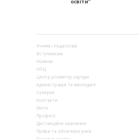
освіти"
Учням і педагогам
Вступникам
Новини
НПЦ
Центр розвитку кар’єри
Адміністрація та викладачі
Галерея
Контакти
Звіти
Професії
Дистанційне навчання
Права та обов’язки учня
Розклад занять