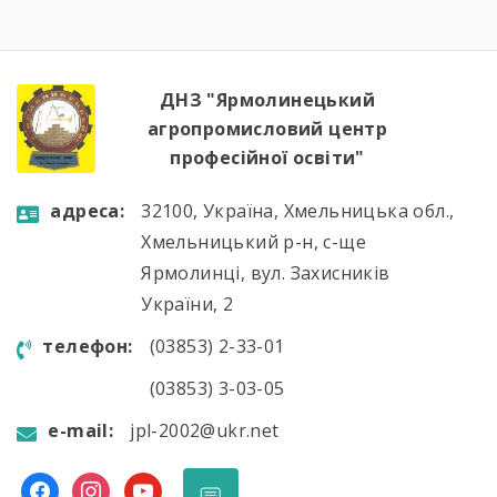
наступний період.Голова методичної комісії
Алла Гончарук проаналізувала роботу комісії
за навчальний рік, акцентувала увагу […]
ДНЗ "Ярмолинецький
агропромисловий центр
професійної освіти"
aдресa:
32100, Україна, Хмельницька обл.,
Хмельницький р-н, с-ще
Ярмолинці, вул. Захисників
України, 2
телефон:
(03853) 2-33-01
(03853) 3-03-05
e-mail:
jpl-2002@ukr.net
facebook
instagram
youtube