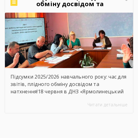
кваліфікованих фахівців вирушила у
обміну досвідом та
самостійне професійне […]
натхнення!
Підсумки 2025/2026 навчального року: час для
звітів, плідного обміну досвідом та
натхнення!18 червня в ДНЗ «Ярмолинецький
агропромисловий центр професійної освіти»
Читати детальніше
відбулося засідання методичної комісії
викладачів загальноосвітніх дисциплін на
якому було підсумовано результати роботи
комісії, навчально-методичної діяльності,
визначено пріоритетні напрями роботи на