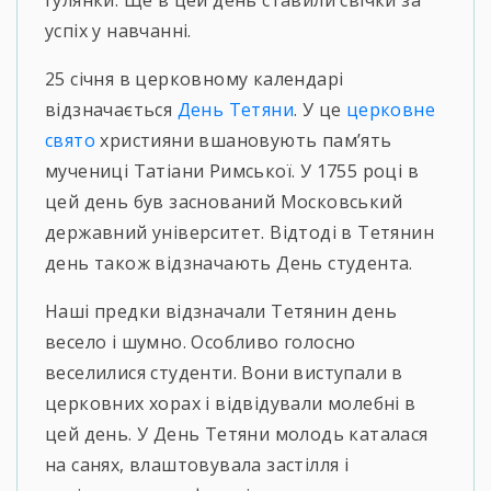
гулянки. Ще в цей день ставили свічки за
успіх у навчанні.
25 січня в церковному календарі
відзначається
День Тетяни
. У це
церковне
свято
християни вшановують пам’ять
мучениці Татіани Римської. У 1755 році в
цей день був заснований Московський
державний університет. Відтоді в Тетянин
день також відзначають День студента.
Наші предки відзначали Тетянин день
весело і шумно. Особливо голосно
веселилися студенти. Вони виступали в
церковних хорах і відвідували молебні в
цей день. У День Тетяни молодь каталася
на санях, влаштовувала застілля і