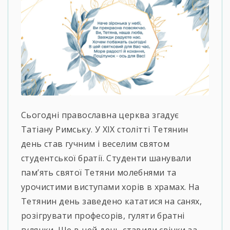
Сьогодні православна церква згадує
Татіану Римську. У XIX столітті Тетянин
день став гучним і веселим святом
студентської братії. Студенти шанували
пам’ять святої Тетяни молебнями та
урочистими виступами хорів в храмах. На
Тетянин день заведено кататися на санях,
розігрувати професорів, гуляти братні