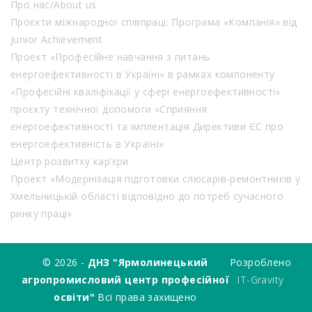
Про нас/About us
Проєкти міжнародної співпраці: Програма «Компанія» від
Junior Achievement
Проект «Професійне навчання з питань
енергоефективності в Україні» в рамках компоненту
«Професійні кваліфікації у сфері енергоефективності»
проєкту технічної допомоги «Сприяння
енергоефективності та імплентація Директиви ЄС про
енергоефективність в Україні»
Центр розвитку кар’єри
Проект «Модернізація підготовки слюсарів-ремонтників у
Хмельницькій області відповідно до потреб сучасного
ринку праці»
© 2026 -
ДНЗ "Ярмолинецький
Розроблено
агропромисловий центр професійної
IT-Gravity
освіти"
Всі права захищено