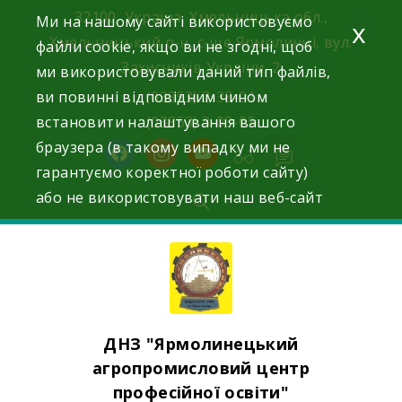
Skip
32100, Україна, Хмельницька обл.,
Ми на нашому сайті використовуємо
x
to
Хмельницький р-н, с-ще Ярмолинці, вул.
файли cookie, якщо ви не згодні, щоб
content
Захисників України, 2
ми використовували даний тип файлів,
ви повинні відповідним чином
(03853) 2-33-01
встановити налаштування вашого
(03853) 3-03-05
браузера (в такому випадку ми не
facebook
instagram
youtube
гарантуємо коректної роботи сайту)
або не використовувати наш веб-сайт
ДНЗ "Ярмолинецький
агропромисловий центр
професійної освіти"