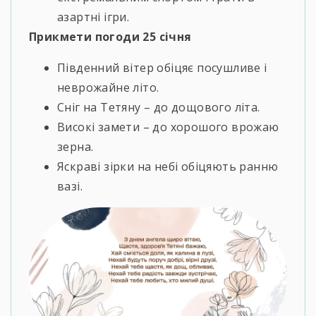
азартні ігри.
Прикмети погоди 25 січня
Південний вітер обіцяє посушливе і
неврожайне літо.
Сніг на Тетяну – до дощового літа.
Високі замети – до хорошого врожаю
зерна.
Яскраві зірки на небі обіцяють ранню
вазі.