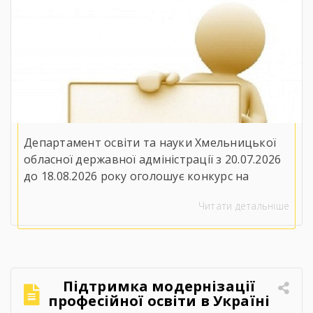
закладу «Ярмолинецький
агропромисловий центр
професійної освіти»
Департамент освіти та науки Хмельницької
обласної державної адміністрації з 20.07.2026
до 18.08.2026 року оголошує конкурс на
заміщення вакантної посади директора
Читати детальніше
Державного навчального закладу
«Ярмолинецький агропромисловий центр
професійної освіти»(32100, Хмельницька
область, Хмельницький район, селище
Ярмолинці, вул. Захисників України, 2). До
Підтримка модернізації
участі у конкурсі запрошуються особи, які
професійної освіти в Україні
вільно володіють державною мовою, мають