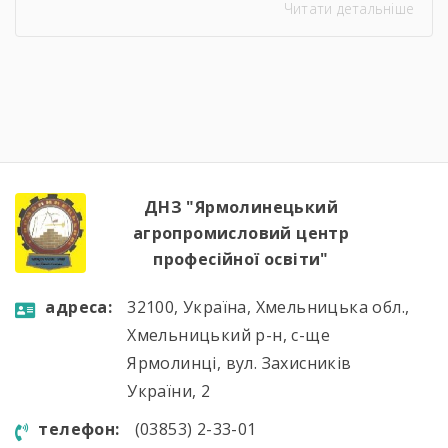
Читати детальніше
відбулося засідання методичної комісії
викладачів загальноосвітніх дисциплін на
якому було підсумовано результати роботи
комісії, навчально-методичної діяльності,
визначено пріоритетні напрями роботи на
наступний період.Голова методичної комісії
Алла Гончарук проаналізувала роботу комісії
за навчальний рік, акцентувала увагу […]
ДНЗ "Ярмолинецький
агропромисловий центр
професійної освіти"
aдресa:
32100, Україна, Хмельницька обл.,
Хмельницький р-н, с-ще
Ярмолинці, вул. Захисників
України, 2
телефон:
(03853) 2-33-01