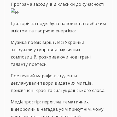
Програма заходу: від класики до сучасності
Цьогорічна подія була наповнена глибоким
змістом та творчою енергією:
Музика поезії: вірші Лесі Українки
зазвучали у супроводі музичних
композицій, розкриваючи нові грані
таланту поетеси.
Поетичний марафон: студенти
декламували твори видатних митців,
присвячені красі та силі українського слова.
Медіапростір: перегляд тематичних
відеороликів нагадав усім присутнім, чому
рідна мова — це не просто засіб