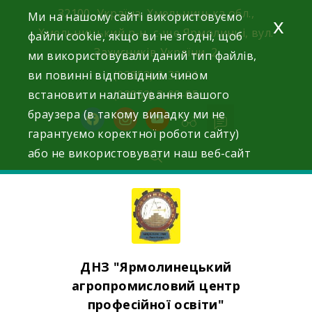
Skip
32100, Україна, Хмельницька обл.,
Ми на нашому сайті використовуємо
x
to
Хмельницький р-н, с-ще Ярмолинці, вул.
файли cookie, якщо ви не згодні, щоб
content
Захисників України, 2
ми використовували даний тип файлів,
ви повинні відповідним чином
(03853) 2-33-01
встановити налаштування вашого
(03853) 3-03-05
браузера (в такому випадку ми не
facebook
instagram
youtube
гарантуємо коректної роботи сайту)
або не використовувати наш веб-сайт
ДНЗ "Ярмолинецький
агропромисловий центр
професійної освіти"