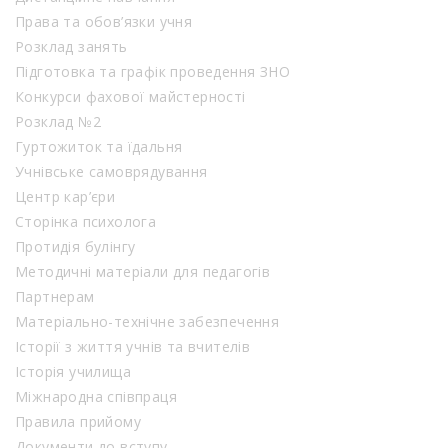
Права та обов’язки учня
Розклад занять
Підготовка та графік проведення ЗНО
Конкурси фахової майстерності
Розклад №2
Гуртожиток та їдальня
Учнівське самоврядування
Центр кар’єри
Сторінка психолога
Протидія булінгу
Методичні матеріали для педагогів
Партнерам
Матеріально-технічне забезпечення
Історії з життя учнів та вчителів
Історія училища
Міжнародна співпраця
Правила прийому
Документи до вступу