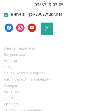
(03853) 3-03-05
e-mail:
jpl-2002@ukr.net
facebook
instagram
youtube
Учням і педагогам
Вступникам
Новини
НПЦ
Центр розвитку кар’єри
Адміністрація та викладачі
Галерея
Контакти
Звіти
Професії
Дистанційне навчання