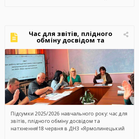
нагоди випуску здобувачів освіти 2026 року.
Цей день став особливим не лише для
випускників, а й для всього колективу
закладу, адже ще одна плеяда молодих,
Час для звітів, плідного
кваліфікованих фахівців вирушила у
обміну досвідом та
самостійне професійне […]
натхнення!
Підсумки 2025/2026 навчального року: час для
звітів, плідного обміну досвідом та
натхнення!18 червня в ДНЗ «Ярмолинецький
агропромисловий центр професійної освіти»