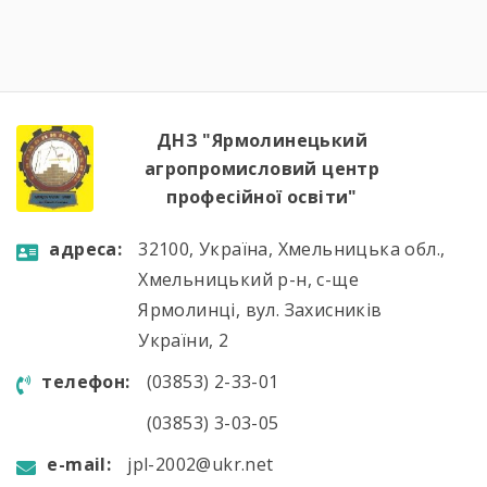
комісії, навчально-методичної діяльності,
визначено пріоритетні напрями роботи на
наступний період.Голова методичної комісії
Алла Гончарук проаналізувала роботу комісії
за навчальний рік, акцентувала увагу […]
ДНЗ "Ярмолинецький
агропромисловий центр
професійної освіти"
aдресa:
32100, Україна, Хмельницька обл.,
Хмельницький р-н, с-ще
Ярмолинці, вул. Захисників
України, 2
телефон:
(03853) 2-33-01
(03853) 3-03-05
e-mail:
jpl-2002@ukr.net