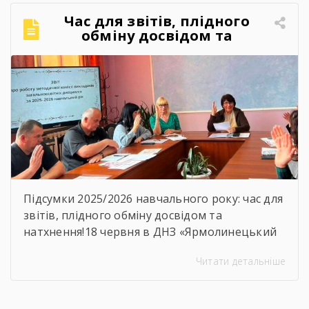
закладу, адже ще одна плеяда молодих,
Час для звітів, плідного
кваліфікованих фахівців вирушила у
обміну досвідом та
самостійне професійне […]
натхнення!
Підсумки 2025/2026 навчального року: час для
звітів, плідного обміну досвідом та
натхнення!18 червня в ДНЗ «Ярмолинецький
агропромисловий центр професійної освіти»
Читати детальніше
відбулося засідання методичної комісії
викладачів загальноосвітніх дисциплін на
якому було підсумовано результати роботи