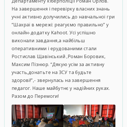
Департаменту кіберполіції Роман Орлов.
На завершення і перевірку власних знань
учні активно долучились до навчальної гри
“Шахраї в мережі: реагуємо правильно” у
онлайн-додатку Kahoot. Усі успішно
виконали завдання,а найбільш
оперативними і ерудованими стали
Ростислав Щавінський ,Роман Боровик,
Максим Пізнюр. “Дякую усім за активну
участь,донатьте на ЗСУ та будьте
здорові!”,- звернулась на завершення
педагог. Наше майбутнє у надійних руках.
Разом до Перемоги!