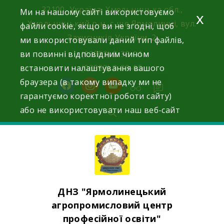
Skip
32100, Україна, Хмельницька обл.,
Ми на нашому сайті використовуємо
x
to
Хмельницький р-н, с-ще Ярмолинці, вул.
файли cookie, якщо ви не згодні, щоб
content
Захисників України, 2
ми використовували даний тип файлів,
ви повинні відповідним чином
(03853) 2-33-01
встановити налаштування вашого
(03853) 3-03-05
браузера (в такому випадку ми не
facebook
instagram
youtube
гарантуємо коректної роботи сайту)
або не використовувати наш веб-сайт
ДНЗ "Ярмолинецький
агропромисловий центр
професійної освіти"