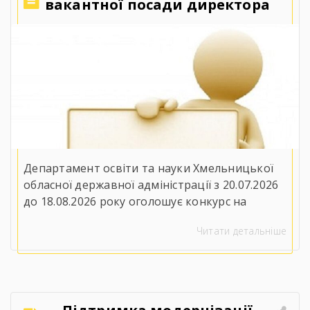
вакантної посади директора
Державного навчального
закладу «Ярмолинецький
агропромисловий центр
професійної освіти»
Департамент освіти та науки Хмельницької
обласної державної адміністрації з 20.07.2026
до 18.08.2026 року оголошує конкурс на
заміщення вакантної посади директора
Читати детальніше
Державного навчального закладу
«Ярмолинецький агропромисловий центр
професійної освіти»(32100, Хмельницька
область, Хмельницький район, селище
Ярмолинці, вул. Захисників України, 2). До