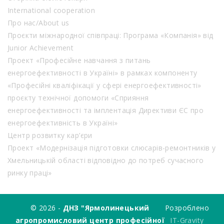
International cooperation
Про нас/About us
Проєкти міжнародної співпраці: Програма «Компанія» від
Junior Achievement
Проект «Професійне навчання з питань
енергоефективності в Україні» в рамках компоненту
«Професійні кваліфікації у сфері енергоефективності»
проєкту технічної допомоги «Сприяння
енергоефективності та імплентація Директиви ЄС про
енергоефективність в Україні»
Центр розвитку кар’єри
Проект «Модернізація підготовки слюсарів-ремонтників у
Хмельницькій області відповідно до потреб сучасного
ринку праці»
© 2026 -
ДНЗ "Ярмолинецький
Розроблено
агропромисловий центр професійної
IT-Gravity