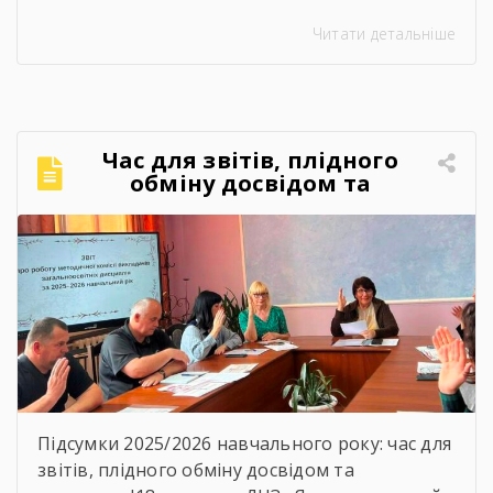
«Ярмолинецький агропромисловий центр
Читати детальніше
професійної освіти» відбулися урочистості з
нагоди випуску здобувачів освіти 2026 року.
Цей день став особливим не лише для
випускників, а й для всього колективу
закладу, адже ще одна плеяда молодих,
Час для звітів, плідного
кваліфікованих фахівців вирушила у
обміну досвідом та
самостійне професійне […]
натхнення!
Підсумки 2025/2026 навчального року: час для
звітів, плідного обміну досвідом та