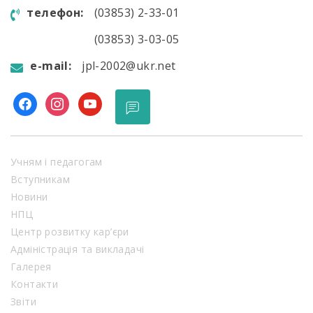
телефон:
(03853) 2-33-01
(03853) 3-03-05
e-mail:
jpl-2002@ukr.net
facebook
instagram
youtube
Учням і педагогам
Вступникам
Новини
НПЦ
Центр розвитку кар’єри
Адміністрація та викладачі
Галерея
Контакти
Звіти