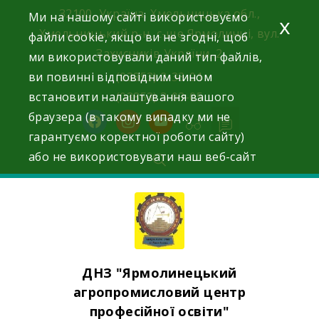
Skip
32100, Україна, Хмельницька обл.,
Ми на нашому сайті використовуємо
x
to
Хмельницький р-н, с-ще Ярмолинці, вул.
файли cookie, якщо ви не згодні, щоб
content
Захисників України, 2
ми використовували даний тип файлів,
ви повинні відповідним чином
(03853) 2-33-01
встановити налаштування вашого
(03853) 3-03-05
браузера (в такому випадку ми не
facebook
instagram
youtube
гарантуємо коректної роботи сайту)
або не використовувати наш веб-сайт
ДНЗ "Ярмолинецький
агропромисловий центр
професійної освіти"