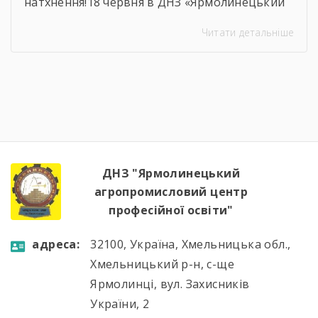
натхнення!18 червня в ДНЗ «Ярмолинецький
агропромисловий центр професійної освіти»
Читати детальніше
відбулося засідання методичної комісії
викладачів загальноосвітніх дисциплін на
якому було підсумовано результати роботи
комісії, навчально-методичної діяльності,
визначено пріоритетні напрями роботи на
наступний період.Голова методичної комісії
Алла Гончарук проаналізувала роботу комісії
за навчальний рік, акцентувала увагу […]
ДНЗ "Ярмолинецький
агропромисловий центр
професійної освіти"
aдресa:
32100, Україна, Хмельницька обл.,
Хмельницький р-н, с-ще
Ярмолинці, вул. Захисників
України, 2