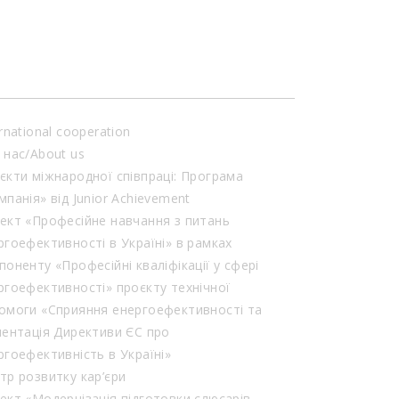
акцентувала увагу […]
rnational cooperation
 нас/About us
єкти міжнародної співпраці: Програма
мпанія» від Junior Achievement
ект «Професійне навчання з питань
ргоефективності в Україні» в рамках
поненту «Професійні кваліфікації у сфері
ргоефективності» проєкту технічної
омоги «Сприяння енергоефективності та
лентація Директиви ЄС про
ргоефективність в Україні»
тр розвитку кар’єри
ект «Модернізація підготовки слюсарів-