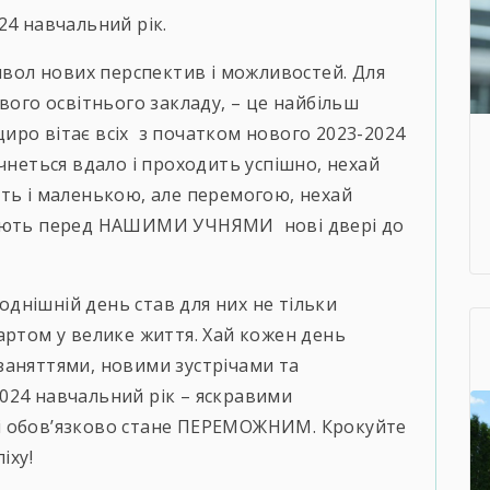
24 навчальний рік.
имвол нових перспектив і можливостей. Для
вого освітнього закладу, – це найбільш
иро вітає всіх з початком нового 2023-2024
чнеться вдало і проходить успішно, нехай
ть і маленькою, але перемогою, нехай
вають перед НАШИМИ УЧНЯМИ нові двері до
днішній день став для них не тільки
артом у велике життя. Хай кожен день
заняттями, новими зустрічами та
024 навчальний рік – яскравими
і обов’язково стане ПЕРЕМОЖНИМ. Крокуйте
іху!