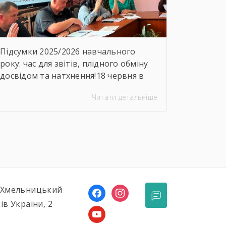
Підсумки 2025/2026 навчального
року: час для звітів, плідного обміну
досвідом та натхнення!18 червня в
ДНЗ «Ярмолинецький
Читати детальніше
агропромисловий центр професійної
освіти» відбулося засідання
методичної комісії викладачів
загальноосвітніх дисциплін на якому
було підсумовано результати роботи
комісії, навчально-методичної
діяльності, визначено пріоритетні
напрями роботи на наступний
, Хмельницький
facebook
instagram
період.Голова методичної комісії
ів України, 2
Алла Гончарук проаналізувала роботу
youtube
комісії за навчальний рік,