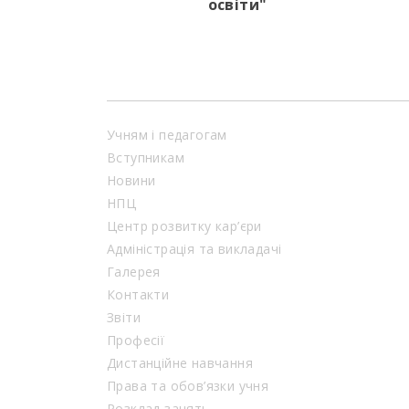
освіти"
Учням і педагогам
Вступникам
Новини
НПЦ
Центр розвитку кар’єри
Адміністрація та викладачі
Галерея
Контакти
Звіти
Професії
Дистанційне навчання
Права та обов’язки учня
Розклад занять