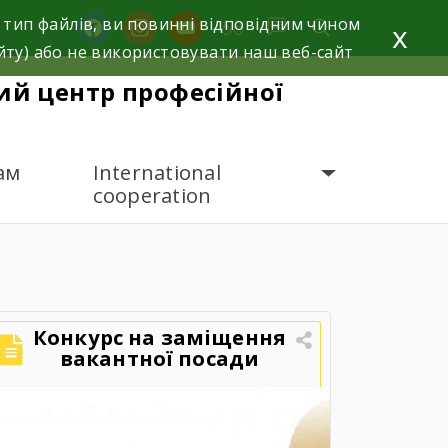
 тип файлів, ви повинні відповідним чином
facebook
instagram
youtube
x
йту) або не використовувати наш веб-сайт
й центр професійної
ам
International
cooperation
Конкурс на заміщення
вакантної посади
директора
Державного
навчального закладу
«Ярмолинецький