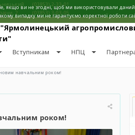
льницький
(03853) 2-33-01
e, якщо ви не згодні, щоб ми використовували даний
раїни, 2
(03853) 3-03-05
кому випадку ми не гарантуємо коректної роботи са
 "Ярмолинецький агропромислови
ти"
Вступникам
НПЦ
Партнер
 новим навчальним роком!
вчальним роком!