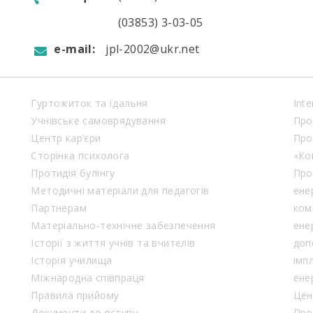
(03853) 3-03-05
e-mail:
jpl-2002@ukr.net
Гуртожиток та їдальня
Inte
Учнівське самоврядування
Про
Центр кар’єри
Про
Сторінка психолога
«Ко
Протидія булінгу
Про
Методичні матеріали для педагогів
ене
Партнерам
ком
Матеріально-технічне забезпечення
ене
Історії з життя учнів та вчителів
доп
Історія училища
імп
Міжнародна співпраця
ене
Правила прийому
Цен
Документи до вступу
Про