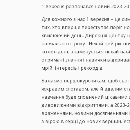
1 вересня розпочався новий 2023-20
Для кожного з нас 1 вересня – це с
тих, хто вперше переступає поріг но
хвилюючий день. Дирекція центру щ
навчального року. Нехай цей рік по
кожен день знаменується нехай наві
отримані знання і навички відкри
мрій, інтересів і рекордів.
Бажаємо першокурсникам, щоб сього
яскравим спогадом, але й вдалим ст
навчання буде сповнений цікавими 
дивовижними відкриттями, а 2023-2
враженнями, новими досягненнями 
з вірою в серці до нових вершин. Усп