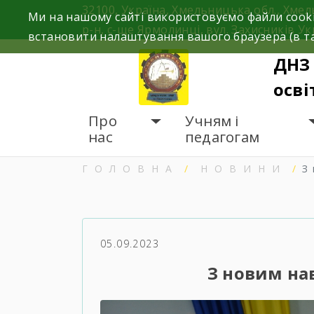
Skip
32100, Україна, Хмельницька обл., Хме
Ми на нашому сайті використовуємо файли cooki
to
р-н, с-ще Ярмолинці, вул. Захисників Ук
встановити налаштування вашого браузера (в та
content
ДНЗ
осві
Про
Учням і
нас
педагогам
ГОЛОВНА
НОВИНИ
З
05.09.2023
З новим на