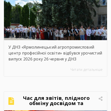
освіти відповідно до […]
У ДНЗ «Ярмолинецький агропромисловий
центр професійної освіти» відбувся урочистий
випуск 2026 року 26 червня у ДНЗ
«Ярмолинецький агропромисловий центр
Читати детальніше
професійної освіти» відбулися урочистості з
нагоди випуску здобувачів освіти 2026 року.
Цей день став особливим не лише для
випускників, а й для всього колективу
закладу, адже ще одна плеяда молодих,
Час для звітів, плідного
кваліфікованих фахівців вирушила у
обміну досвідом та
самостійне професійне […]
натхнення!