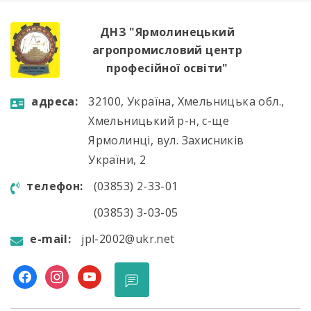
за навчальний рік, акцентувала увагу […]
ДНЗ "Ярмолинецький
агропромисловий центр
професійної освіти"
aдресa:
32100, Україна, Хмельницька обл.,
Хмельницький р-н, с-ще
Ярмолинці, вул. Захисників
України, 2
телефон:
(03853) 2-33-01
(03853) 3-03-05
e-mail:
jpl-2002@ukr.net
facebook
instagram
youtube