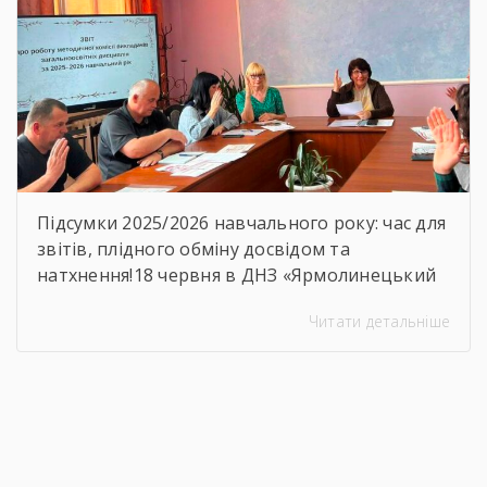
Підсумки 2025/2026 навчального року: час для
звітів, плідного обміну досвідом та
натхнення!18 червня в ДНЗ «Ярмолинецький
агропромисловий центр професійної освіти»
Читати детальніше
відбулося засідання методичної комісії
викладачів загальноосвітніх дисциплін на
якому було підсумовано результати роботи
комісії, навчально-методичної діяльності,
визначено пріоритетні напрями роботи на
наступний період.Голова методичної комісії
Алла Гончарук проаналізувала роботу комісії