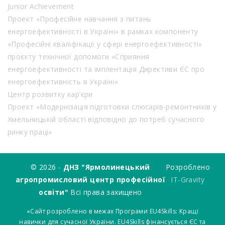
Junior Achievement
Проект «Професійне навчання з питань
енергоефективності в Україні» в рамках компоненту
«Професійні кваліфікації у сфері енергоефективності»
проєкту технічної допомоги «Сприяння
енергоефективності та імплентація Директиви ЄС про
енергоефективність в Україні»
Центр розвитку кар’єри
Проект «Модернізація підготовки слюсарів-ремонтників у
Хмельницькій області відповідно до потреб сучасного
ринку праці»
© 2026 -
ДНЗ "Ярмолинецький
Розроблено
агропромисловий центр професійної
IT-Gravity
освіти"
Всі права захищено
«Сайт розроблено в межах Програми EU4Skills: Кращі
навички для сучасної України. EU4Skills фінансується ЄС та