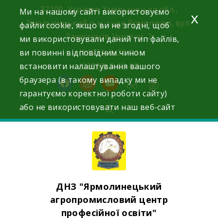
Skip
32100, Україна, Хмельницька обл.,
Ми на нашому сайті використовуємо
x
to
Хмельницький р-н, с-ще Ярмолинці, вул.
файли cookie, якщо ви не згодні, щоб
content
Захисників України, 2
ми використовували даний тип файлів,
ви повинні відповідним чином
(03853) 2-33-01
встановити налаштування вашого
(03853) 3-03-05
браузера (в такому випадку ми не
facebook
instagram
youtube
гарантуємо коректної роботи сайту)
або не використовувати наш веб-сайт
ДНЗ "Ярмолинецький
агропромисловий центр
професійної освіти"