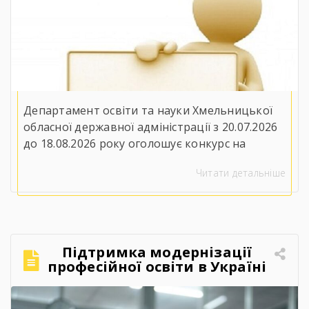
професійної освіти»
Департамент освіти та науки Хмельницької
обласної державної адміністрації з 20.07.2026
до 18.08.2026 року оголошує конкурс на
заміщення вакантної посади директора
Читати детальніше
Державного навчального закладу
«Ярмолинецький агропромисловий центр
професійної освіти»(32100, Хмельницька
область, Хмельницький район, селище
Ярмолинці, вул. Захисників України, 2). До
Підтримка модернізації
участі у конкурсі запрошуються особи, які
професійної освіти в Україні
вільно володіють державною мовою, мають
– 2026
вищу освіту другого рівня за […]