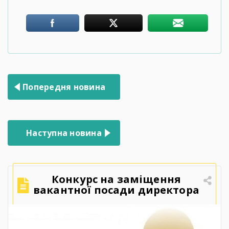
Навігація
Попередня новина
записів
Наступна новина
Конкурс на заміщення
вакантної посади директора
Державного навчального
закладу «Ярмолинецький
агропромисловий центр