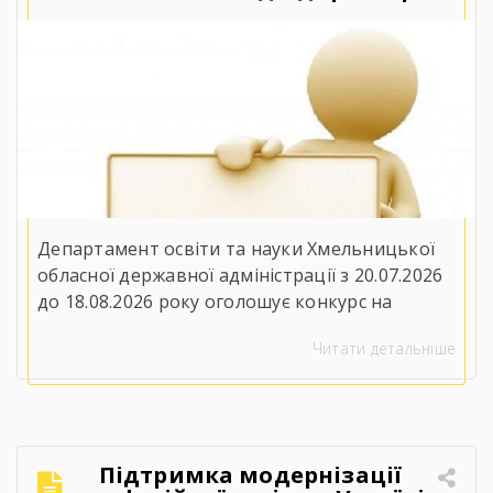
Державного навчального
закладу «Ярмолинецький
агропромисловий центр
професійної освіти»
Департамент освіти та науки Хмельницької
обласної державної адміністрації з 20.07.2026
до 18.08.2026 року оголошує конкурс на
заміщення вакантної посади директора
Читати детальніше
Державного навчального закладу
«Ярмолинецький агропромисловий центр
професійної освіти»(32100, Хмельницька
область, Хмельницький район, селище
Ярмолинці, вул. Захисників України, 2). До
Підтримка модернізації
участі у конкурсі запрошуються особи, які