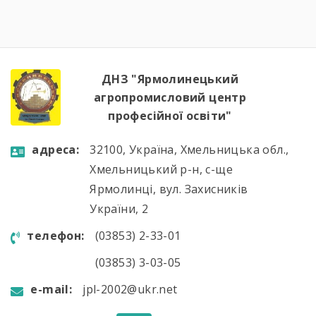
визначено пріоритетні напрями роботи на
наступний період.Голова методичної комісії
Алла Гончарук проаналізувала роботу комісії
за навчальний рік, акцентувала увагу […]
ДНЗ "Ярмолинецький
агропромисловий центр
професійної освіти"
aдресa:
32100, Україна, Хмельницька обл.,
Хмельницький р-н, с-ще
Ярмолинці, вул. Захисників
України, 2
телефон:
(03853) 2-33-01
(03853) 3-03-05
e-mail:
jpl-2002@ukr.net