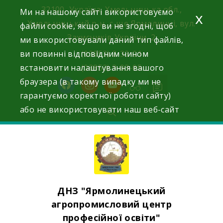
Skip
32100, Україна, Хмельницька обл.,
Ми на нашому сайті використовуємо
x
to
Хмельницький р-н, с-ще Ярмолинці, вул.
файли cookie, якщо ви не згодні, щоб
content
Захисників України, 2
ми використовували даний тип файлів,
ви повинні відповідним чином
(03853) 2-33-01
встановити налаштування вашого
(03853) 3-03-05
браузера (в такому випадку ми не
facebook
instagram
youtube
гарантуємо коректної роботи сайту)
або не використовувати наш веб-сайт
ДНЗ "Ярмолинецький
агропромисловий центр
професійної освіти"