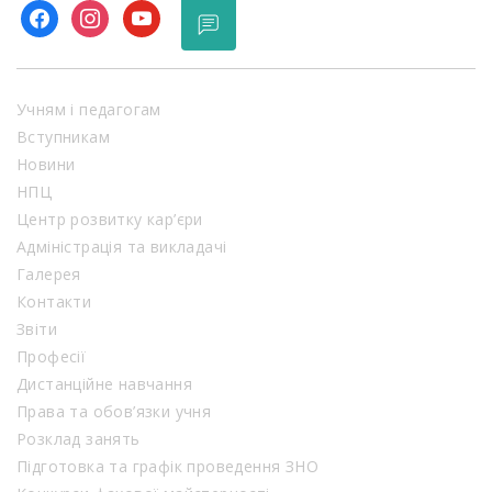
facebook
instagram
youtube
Учням і педагогам
Вступникам
Новини
НПЦ
Центр розвитку кар’єри
Адміністрація та викладачі
Галерея
Контакти
Звіти
Професії
Дистанційне навчання
Права та обов’язки учня
Розклад занять
Підготовка та графік проведення ЗНО