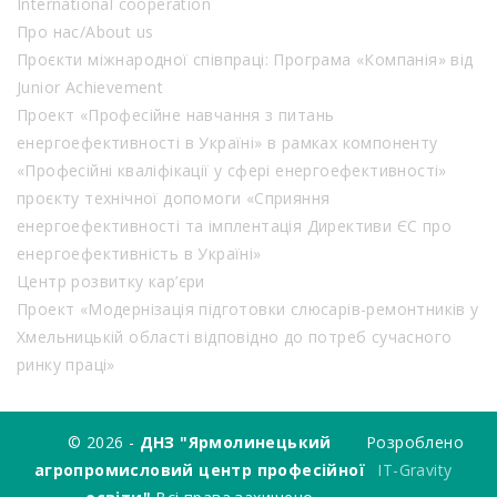
International cooperation
Про нас/About us
Проєкти міжнародної співпраці: Програма «Компанія» від
Junior Achievement
Проект «Професійне навчання з питань
енергоефективності в Україні» в рамках компоненту
«Професійні кваліфікації у сфері енергоефективності»
проєкту технічної допомоги «Сприяння
енергоефективності та імплентація Директиви ЄС про
енергоефективність в Україні»
Центр розвитку кар’єри
Проект «Модернізація підготовки слюсарів-ремонтників у
Хмельницькій області відповідно до потреб сучасного
ринку праці»
© 2026 -
ДНЗ "Ярмолинецький
Розроблено
агропромисловий центр професійної
IT-Gravity