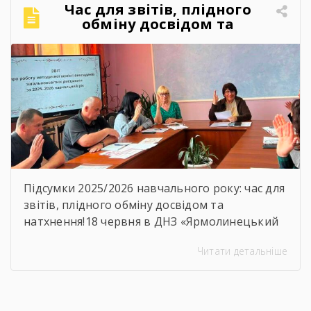
закладу, адже ще одна плеяда молодих,
Час для звітів, плідного
кваліфікованих фахівців вирушила у
обміну досвідом та
самостійне професійне […]
натхнення!
Підсумки 2025/2026 навчального року: час для
звітів, плідного обміну досвідом та
натхнення!18 червня в ДНЗ «Ярмолинецький
агропромисловий центр професійної освіти»
Читати детальніше
відбулося засідання методичної комісії
викладачів загальноосвітніх дисциплін на
якому було підсумовано результати роботи
комісії, навчально-методичної діяльності,