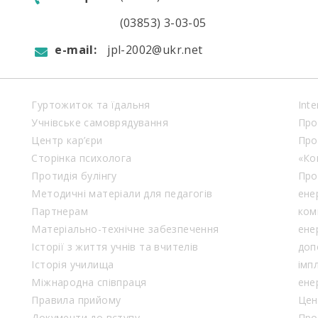
(03853) 3-03-05
e-mail:
jpl-2002@ukr.net
Гуртожиток та їдальня
Inte
Учнівське самоврядування
Про
Центр кар’єри
Про
Сторінка психолога
«Ко
Протидія булінгу
Про
Методичні матеріали для педагогів
ене
Партнерам
ком
Матеріально-технічне забезпечення
ене
Історії з життя учнів та вчителів
доп
Історія училища
імп
Міжнародна співпраця
ене
Правила прийому
Цен
Документи до вступу
Про