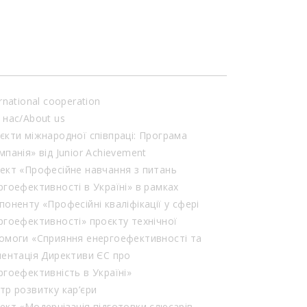
акцентувала увагу […]
rnational cooperation
 нас/About us
єкти міжнародної співпраці: Програма
мпанія» від Junior Achievement
ект «Професійне навчання з питань
ргоефективності в Україні» в рамках
поненту «Професійні кваліфікації у сфері
ргоефективності» проєкту технічної
омоги «Сприяння енергоефективності та
лентація Директиви ЄС про
ргоефективність в Україні»
тр розвитку кар’єри
ект «Модернізація підготовки слюсарів-