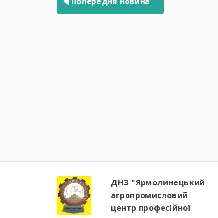
Попередня новина
ДНЗ "Ярмолинецький
агропромисловий
центр професійної