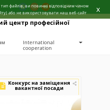
 тип файлів, ви повинні відповідним чином
facebook
instagram
youtube
x
йту) або не використовувати наш веб-сайт
й центр професійної
ам
International
cooperation
Конкурс на заміщення
вакантної посади
директора
Державного
навчального закладу
«Ярмолинецький