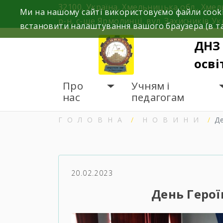
Skip
32100, Україна, Хмельницька обл., Хме
Ми на нашому сайті використовуємо файли cooki
to
р-н, с-ще Ярмолинці, вул. Захисників Ук
встановити налаштування вашого браузера (в та
content
ДНЗ
осві
Про
Учням і
нас
педагогам
ГОЛОВНА
НОВИНИ
Де
20.02.2023
День Герої