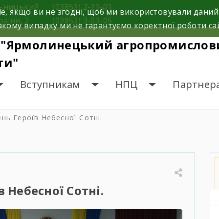
льницький
(03853) 2-33-01
e, якщо ви не згодні, щоб ми використовували даний
раїни, 2
(03853) 3-03-05
кому випадку ми не гарантуємо коректної роботи са
 "Ярмолинецький агропромислови
ти"
Вступникам
НПЦ
Партнер
нь Героїв Небесної Сотні.
в Небесної Сотні.