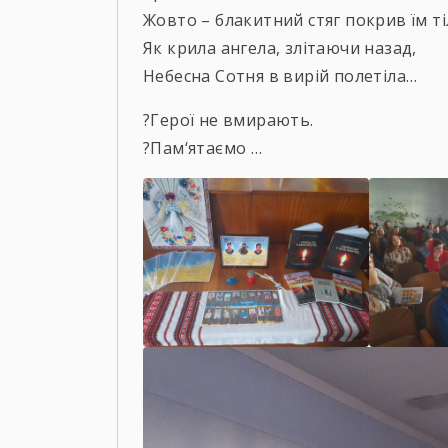
Жовто – блакитний стяг покрив їм т
Як крила ангела, злітаючи назад,
Небесна Сотня в вирій полетіла…
?️Герої не вмирають.
?️Пам‘ятаємо …