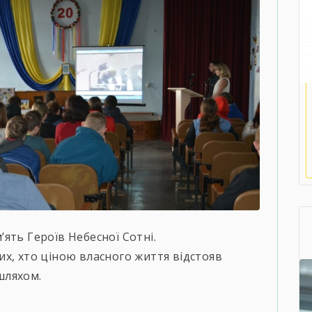
ять Героїв Небесної Сотні.
их, хто ціною власного життя відстояв
шляхом.