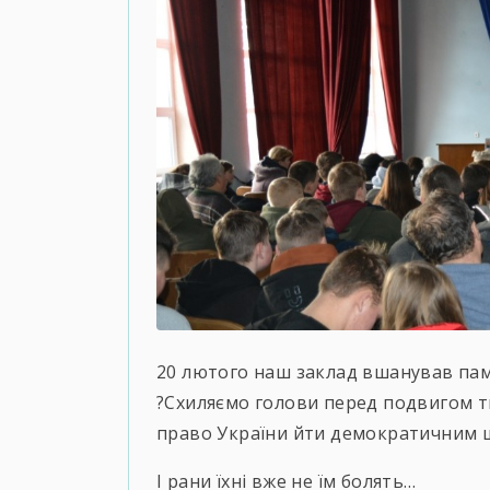
20 лютого наш заклад вшанував пам’
?️Схиляємо голови перед подвигом т
право України йти демократичним 
І рани їхні вже не їм болять…