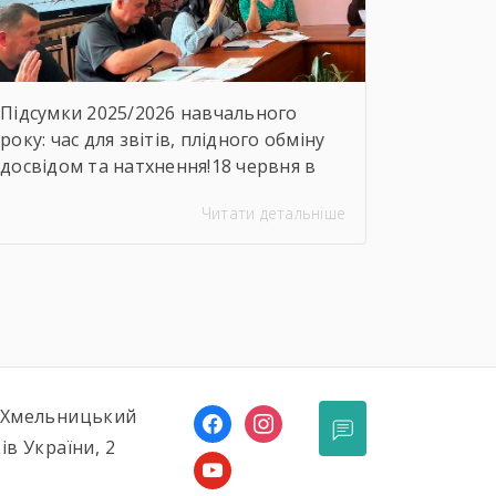
Підсумки 2025/2026 навчального
року: час для звітів, плідного обміну
досвідом та натхнення!18 червня в
ДНЗ «Ярмолинецький
Читати детальніше
агропромисловий центр професійної
освіти» відбулося засідання
методичної комісії викладачів
загальноосвітніх дисциплін на якому
було підсумовано результати роботи
комісії, навчально-методичної
діяльності, визначено пріоритетні
напрями роботи на наступний
, Хмельницький
facebook
instagram
період.Голова методичної комісії
ів України, 2
Алла Гончарук проаналізувала роботу
youtube
комісії за навчальний рік,