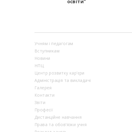
освіти"
Учням і педагогам
Вступникам
Новини
НПЦ
Центр розвитку кар’єри
Адміністрація та викладачі
Галерея
Контакти
Звіти
Професії
Дистанційне навчання
Права та обов’язки учня
Розклад занять