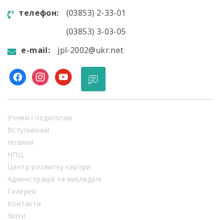
телефон:
(03853) 2-33-01
(03853) 3-03-05
e-mail:
jpl-2002@ukr.net
facebook
instagram
youtube
Учням і педагогам
Вступникам
Новини
НПЦ
Центр розвитку кар’єри
Адміністрація та викладачі
Галерея
Контакти
Звіти