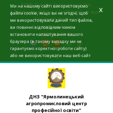
Skip
32100, Україна, Хмельницька обл.,
Ми на нашому сайті використовуємо
x
to
Хмельницький р-н, с-ще Ярмолинці, вул.
файли cookie, якщо ви не згодні, щоб
content
Захисників України, 2
ми використовували даний тип файлів,
ви повинні відповідним чином
(03853) 2-33-01
встановити налаштування вашого
(03853) 3-03-05
браузера (в такому випадку ми не
facebook
instagram
youtube
гарантуємо коректної роботи сайту)
або не використовувати наш веб-сайт
ДНЗ "Ярмолинецький
агропромисловий центр
професійної освіти"